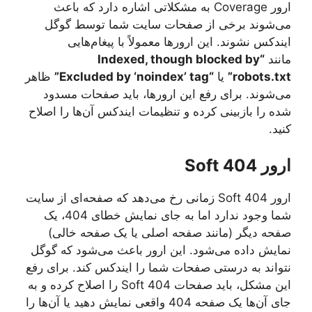
ارور Coverage به مشکلاتی اشاره دارد که باعث
می‌شوند برخی از صفحات سایت شما توسط گوگل
ایندکس نشوند. این ارورها معمولاً با پیغام‌هایی
مانند
“Indexed, though blocked by
robots.txt”
یا
“Excluded by ‘noindex’ tag”
ظاهر
می‌شوند. برای رفع این ارورها، باید صفحات مسدود
شده را بازبینی کرده و تنظیمات ایندکس آن‌ها را اصلاح
کنید.
ارور Soft 404
ارور Soft 404 زمانی رخ می‌دهد که صفحه‌ای از سایت
شما وجود ندارد اما به جای نمایش خطای 404، یک
صفحه دیگر (مانند صفحه اصلی یا یک صفحه خالی)
نمایش داده می‌شود. این ارور باعث می‌شود که گوگل
نتواند به درستی صفحات شما را ایندکس کند. برای رفع
این مشکل، باید صفحات Soft 404 را اصلاح کرده و به
جای آن‌ها یک صفحه 404 واقعی نمایش دهید یا آن‌ها را