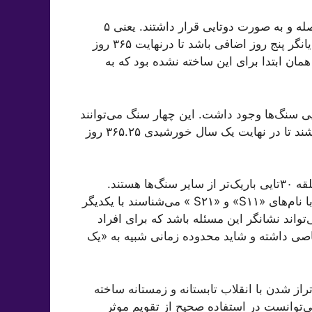
به گفته «دارویل» در داخل حلقه سنگ‌ها، ۱۰ سنگ که با فاصله و به صورت دوتایی قرار داشتند. یعنی ۵
جفت سنگ در داخل این حلقه وجود داشت که می‌تواند نمایانگر پنج روز اضافی باشد تا درنهایت ۳۶۵ روز
همان ابتدا برای این ساخته نشده بود که به
بر این، چهار «سنگ پایگاهی» نیز خارج از حلقه ۳۰ تایی سنگ‌ها وجود داشت. این چهار سنگ می‌توانند
نشانگر لزوم اضافه شدن یک روز در هر چهار سال یک‌بار باشند تا در نهایت یک سال خورشیدی ۳۶۵.۲۵ روز
«دارویل» به این نکته اشاره کرد که دو مورد از سنگ‌های حلقه ۳۰‌تایی باریک‌تر از سایر سنگ‌ها هستند.
همچنین فاصله بین این دو سنگ که باستان‌شناسان آن‌ها را با نام‌های «S۱۱» و «S۲۱ » می‌شناسند با یکدیگر
واند نشانگر این مسئله باشد که برای افراد
صی داشته و شاید محدوده زمانی شبیه به «یک
از شدن با انقلاب تابستانه و زمستانه ساخته
‌توانست در استفاده صحیح از تقویم موثر