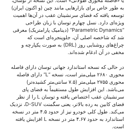
یا «فاصله محوری طولانی» است. این نسخه از توسان،
به طور خاص برای بازارهایی مانند چین (و اکنون ایران)
توسعه یافته که فضای سرنشینان عقب در آن‌ها اهمیت
ویژه‌ای دارد. نسل چهارم توسان با زبان طراحی
“Parametric Dynamics” (دینامیک پارامتریک) معرفی
شد که شاخصه اصلی آن، جلوپنجره‌ای است که
چراغ‌های روشنایی روز (DRL) به صورت یکپارچه و
مخفی در آن ادغام شده‌اند.
در حالی که نسخه استاندارد جهانی توسان دارای فاصله
محوری ۲۶۸۰ میلی‌متر است، نسخه “L” دارای فاصله
محوری ۲۷۵۵ میلی‌متر (۷.۵ سانتی‌متر کشیده‌تر)
می‌باشد. این افزایش طول مستقیماً به فضای پای
سرنشینان عقب اختصاص یافته و توسان L را از نظر
فضای کابین به رده بالاتر، یعنی سگمنت D-SUV، نزدیک
می‌کند. طول کلی خودرو نیز از حدود ۴.۵ متر در نسخه
استاندارد به حدود ۴.۶۷ متر در نسخه L افزایش یافته
است.