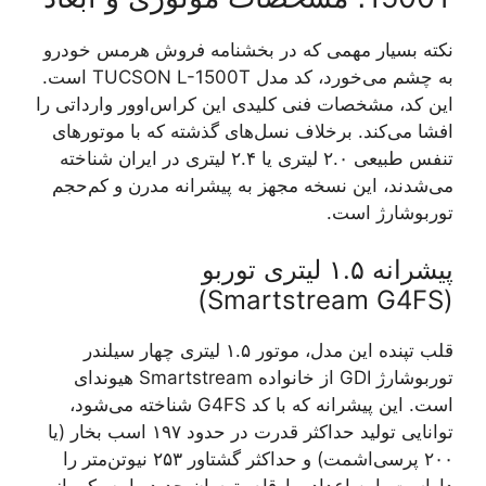
نکته بسیار مهمی که در بخشنامه فروش هرمس خودرو
به چشم می‌خورد، کد مدل TUCSON L-1500T است.
این کد، مشخصات فنی کلیدی این کراس‌اوور وارداتی را
افشا می‌کند. برخلاف نسل‌های گذشته که با موتورهای
تنفس طبیعی ۲.۰ لیتری یا ۲.۴ لیتری در ایران شناخته
می‌شدند، این نسخه مجهز به پیشرانه مدرن و کم‌حجم
توربوشارژ است.
پیشرانه ۱.۵ لیتری توربو
(Smartstream G4FS)
قلب تپنده این مدل، موتور ۱.۵ لیتری چهار سیلندر
توربوشارژ GDI از خانواده Smartstream هیوندای
است. این پیشرانه که با کد G4FS شناخته می‌شود،
توانایی تولید حداکثر قدرت در حدود ۱۹۷ اسب بخار (یا
۲۰۰ پرسی‌اشمت) و حداکثر گشتاور ۲۵۳ نیوتن‌متر را
داراست. این اعداد و ارقام، توسان جدید را به یکی از