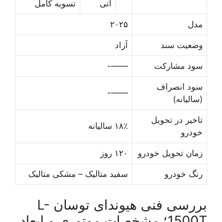
آتی
تسویه کامل
مدل
۲۰۲۵
وضعیت سند
آزاد
سود مشارکت
——-
سود انصراف
——-
(سالیانه)
تاخیر در تحویل
۱۸٪ سالیانه
خودرو
زمان تحویل خودرو
۱۲۰ روز
رنگ خودرو
سفید متالیک – مشکی متالیک
بررسی فنی هیوندای توسان L-
1500T؛ مشخصات موتوری و ابعاد