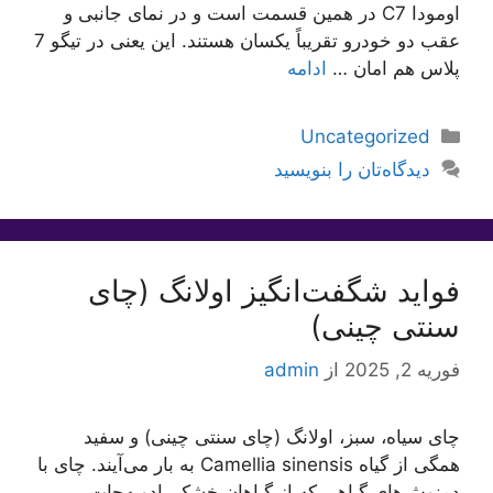
اومودا C7 در همین قسمت است و در نمای جانبی و
عقب دو خودرو تقریباً یکسان هستند. این یعنی در تیگو 7
پلاس هم امان …
ادامه
دسته‌ها
Uncategorized
دیدگاه‌تان را بنویسید
فواید شگفت‌انگیز اولانگ (چای
سنتی چینی)
فوریه 2, 2025
از
admin
چای سیاه، سبز، اولانگ (چای سنتی چینی) و سفید
همگی از گیاه Camellia sinensis به بار می‌آیند. چای با
دمنوش‌های گیاهی که از گیاهان خشک، ادویه‌جات،