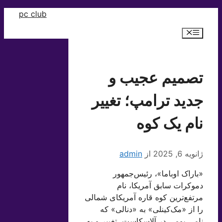
رش
pc club
ه
فهرست
حتوا
تصمیم عجیب و
جدید ترامپ؛ تغییر
نام یک کوه
ژانویه 6, 2025
از
admin
«باراک اوباما»، رئیس‌جمهور
دموکرات سابق آمریکا، نام
مرتفع‌ترین کوه قاره آمریکای شمالی
را از «مک‌کینلی» به «دنالی» که
نامی بومی در آلاسکاست، تغییر و به