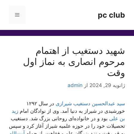
رش
ه
pc club
فهرست
حتوا
شهید دستغیب از اهتمام
مرحوم انصاری به نماز اول
وقت
ژانویه 29, 2024
از
admin
سید عبدالحسین دستغیب شیرازی
در سال ۱۲۹۲
خورشیدی در شیراز به دنیا آمد. وی از نوادگان امام
زید
بن علی
بود و در خانواده‌ای روحانی بزرگ شد. دستغیب
تحصیلات خود را در حوزه علمیه شیراز آغاز کرد و سپس
به قم رفت و نزد بزرگان علم و فقاهت، از جمله
آیت‌الله