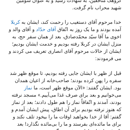
گروهک منافقین، به شهادت رسید و به عنوان سومین
شهید محراب نام گرفت.
خدا مرحوم آقای دستغیب را رحمت کند، ایشان به
کربلا
آمده بودند و ما یک روز به اتّفاق
آقای حدّاد
و آقای والد و
اخوی ما آقا سیّد محمّدصادق، بعد از همان سفر حج، به
منزل ایشان در کربلا رفته بودیم و خدمت ایشان بودیم؛
ایشان از حالات مرحوم آقای انصاری تعریف می کردند و
می فرمودند:
قبل از ظهر با ایشان جایی رفته بودیم، تا موقع ظهر شد
سفره را پهن کرده بودند؛ صاحب‌خانه از اعیان همدان
بود. ایشان گفتند: «الآن موقع ظهر است، ما
نماز
می‌خوانیم و بعد برای صرف غذا می‌آییم.» مسجد نرفته
بودند، آمدند و اتّفاقاً نماز را هم طول دادند؛ بعد از نماز
که هنوز نرفته بودیم برای آن اطاق، پیش ایشان آمدم و
گفتم: آقا از خدا بخواهید اوقات ما را بیخود تلف نکند و
برای ما مائده‌ای بفرستد و ما را بی‌مائده نگذارد! بعد