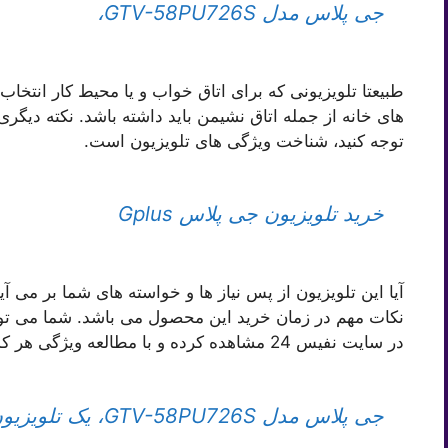
جی پلاس مدل GTV-58PU726S،
طبیعتا تلویزیونی که برای اتاق خواب و یا محیط کار انتخا
های خانه از جمله اتاق نشیمن باید داشته باشد. نکته دیگری
توجه کنید، شناخت ویژگی های تلویزیون است.
خرید تلویزیون جی پلاس Gplus
آیا این تلویزیون از پس نیاز ها و خواسته های شما بر می آید
نکات مهم در زمان خرید این محصول می باشد. شما می تو
در سایت نفیس 24 مشاهده کرده و با مطالعه ویژگی هر کدام، آن ها را با یکدیگر مقایسه کنید.
جی پلاس مدل GTV-58PU726S، یک تلویزیون هوشمند