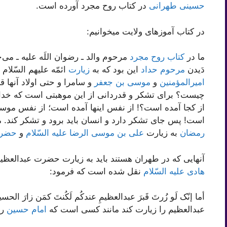
حسینی طهرانی
در کتاب روح مجرد آورده است.
در کتاب آموزهای ولایت میخوانیم:
ما در
کتاب روح مجرد
مرحوم والد ـ رضوان اللَه علیه ـ می‌
دَیدن
مرحوم حداد
این بود که به
زیارت
ائمّه علیهم السّلا
امیرالمؤمنین
و
موسی بن جعفر
و سامرا و حتی اولاد آنها
چیست؟ برای تشکر و قدردانی از این موهبتی است که خداو
از کجا آمده است؟! از نفس اینها آمده است؛ از نفس مو
است! پس جای تشکر دارد و انسان باید برود و تشکر کند. ما 
رمضان
به زیارت
علی بن موسی الرضا علیه السّلام
و
حضرت 
آنهایی که در طهران هستند باید به زیارت حضرت عبدالعظ
هادی علیه السّلام
نقل شده است که فرمود:
أما إنّک لَو زُرتَ قَبرَ عبدالعظیمِ عندکُم لَکُنتَ کمَن زارَ 
عبدالعظیم را زیارت کند مانند کسی است که
امام حسین
را