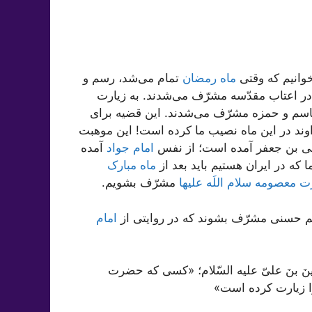
خوانیم که وقتی
ماه رمضان
تمام می‌شد، رسم و
م در اعتاب مقدّسه مشرّف می‌شدند. به زیارت
 قاسم و حمزه مشرّف می‌شدند. این قضیه برای
ند در این ماه نصیب ما کرده است! این موهبت
سی بن جعفر آمده است؛ از نفس
امام جواد
آمده
که در ایران هستیم باید بعد از
ماه مبارک
معصومه سلام اللَه علیها
مشرّف بشویم.
یم حسنی مشرّف بشوند که در روایتی از
امام
الحسینَ بنَ علیّ علیه السّلام؛ «کسی که حضرت
 زیارت کرده است»