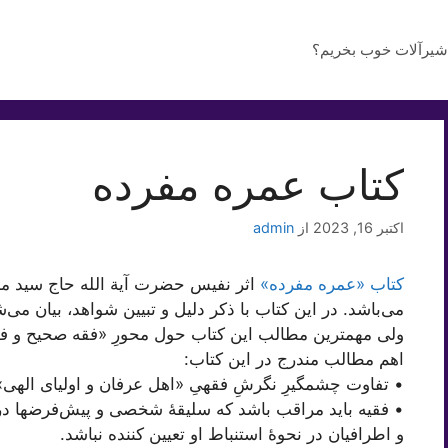
شیرآلات خوب بخریم؟
کتاب عمره مفرده
اکتبر 16, 2023
از
admin
کتاب «عمره مفرده»
اثر نفیس حضرت آیة الله حاج سید
می‌باشد. در این کتاب با ذکر دلیل و تبیین شواهد، بیان می‌
ولی مهمترین مطالب این کتاب حول محورِ «فقه صحیح و ف
اهم مطالب مندرج در این کتاب:
• تفاوت چشمگیرِ نگرشِ فقهیِ «اهل عرفان و اولیای الهی
• فقیه باید مراقب باشد که سلیقۀ شخصی و پیش‌فرضها در
و اطرافیان در نحوۀ استنباط او تعیین کننده نباشد.