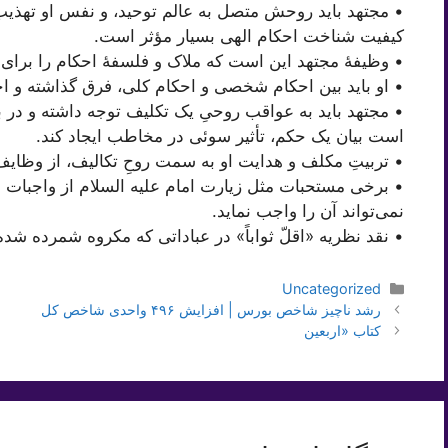
• مجتهد باید روحش متصل به عالم توحید، و نفس او تهذیب
کیفیت شناخت احکام الهی بسیار مؤثر است.
• وظیفۀ مجتهد این است که ملاک و فلسفۀ احکام را برای م
• او باید بین احکام شخصی و احکام کلی، فرق گذاشته و ا
• مجتهد باید به عواقب روحیِ یک تکلیف توجه داشته و در
است بیان یک حکم، تأثیر سوئی در مخاطب ایجاد کند.
• تربیتِ مکلف و هدایت او به سمت روحِ تکالیف، از وظای
• برخی مستحبات مثل زیارت امام علیه السلام از واجبات 
نمی‌تواند آن را واجب نماید.
• نقد نظریه «اقلّ ثواباً» در عباداتی که مکروه شمرده شد
دسته‌ها
Uncategorized
رشد ناچیز شاخص بورس | افزایش ۴۹۶ واحدی شاخص کل
کتاب «اربعین