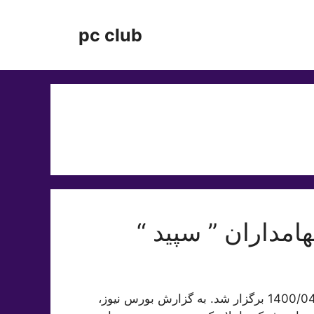
pc club
سود سپید مجمع عمومی شرکت سپید ماکیان در تاریخ 1400/04/27 برگزار شد. به گزارش بورس نیوز،