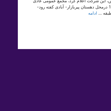
س، این شرکت اعلام کرد، مجمع عمومی عادی
سالیانه راس ساعت 10:30 روز یکشنبه مورخ 1400/04/27 درمحل دهستان پیربازار- آبادی کفته رود-
ادامه