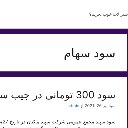
شیرآلات خوب بخریم؟
سود سهام
سود 300 تومانی در جیب سهامداران ” سپید “
سپتامبر 26, 2021
از
admin