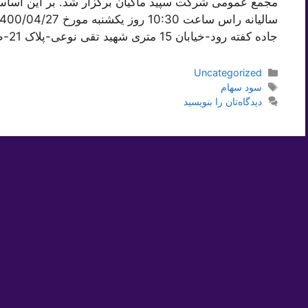
مجمع عمومی شرکت سپید ماکیان برگزار شد. بر این اسا
جاده کفته رود-خیابان 15 متری شهید تقی نوعی-پلاک 21-طبقه …
دسته‌ها
Uncategorized
برچسب‌ها
سود سهام
دیدگاه‌تان را بنویسید