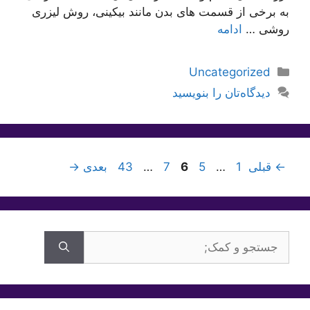
به برخی از قسمت های بدن مانند بیکینی، روش لیزری
روشی …
ادامه
دسته‌ها
Uncategorized
دیدگاه‌تان را بنویسید
برگه
برگه
برگه
برگه
برگه
←
قبلی
1
…
5
6
7
…
43
بعدی
→
جستجوی
برای: