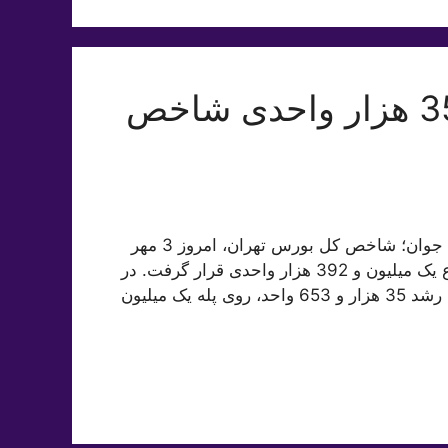
بورس سبز پوش شد؛ رشد 35 هزار واحدی شاخص
به گزارش خبرنگار بورس گروه اقتصادی باشگاه خبرنگاران جوان؛ شاخص کل بورس تهران، امروز 3 مهر
ماه در ابتدای معاملات با رشد 5 هزار و 584 واحد در ارتفاع یک میلیون و 392 هزار واحدی قرار گرفت. در
دقیقه‌های پایانی فعالیت بازار سرمایه، شاخص کل بورس با رشد 35 هزار و 653 واحد، روی پله یک میلیون