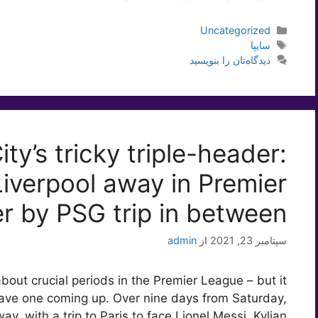
دسته‌ها
Uncategorized
برچسب‌ها
سایپا
دیدگاه‌تان را بنویسید
ty’s tricky triple-header:
iverpool away in Premier
 by PSG trip in between
سپتامبر 23, 2021
از
admin
bout crucial periods in the Premier League – but it
have one coming up. Over nine days from Saturday,
y, with a trip to Paris to face Lionel Messi, Kylian