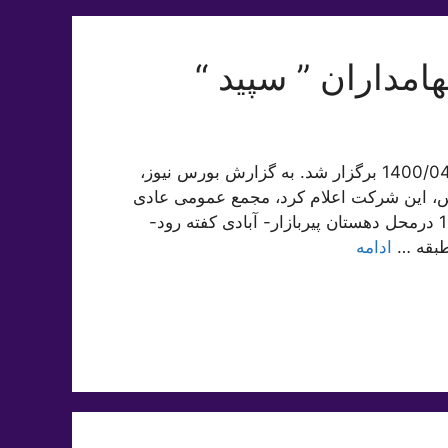
سود سپید مجمع عمومی شرکت سپید ماکیان در تاریخ 1400/04/27 برگزار شد. به گزارش بورس نیوز،
س، این شرکت اعلام کرد، مجمع عمومی عادی
سالیانه راس ساعت 10:30 روز یکشنبه مورخ 1400/04/27 درمحل دهستان پیربازار- آبادی کفته رود-
ادامه